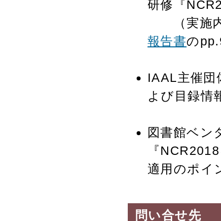
研修『NCR
（実施内
報告書
のpp
IAAL主
よび目録情
図書館ベン
『NCR201
適用のポ
問い合せ先