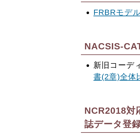
FRBRモデ
NACSIS-
新旧コーデ
書(2章)全体
NCR201
誌データ登