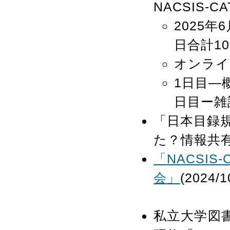
NACSIS-
2025年
日合計1
オンラ
1日目―
日目ー雑
「日本目録規
た？情報共有会」
「NACSIS
会」
(202
私立大学図