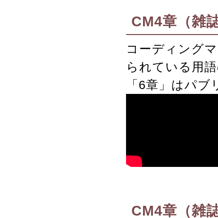
CM4章（雑
コーディングマ
られている用語
「6章」はパブ
CM4章（雑